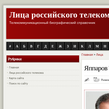
Лица российского телеко
Телекоммуникационный биографический справочник
#
А
Б
В
Г
Д
Е
Ж
З
И
К
Л
М
Н
Главная
>
Лица
Рубрики
Яппаров 
Главная
Лица российского телекома
Карта сайта
Размещ
Поиск по сайту