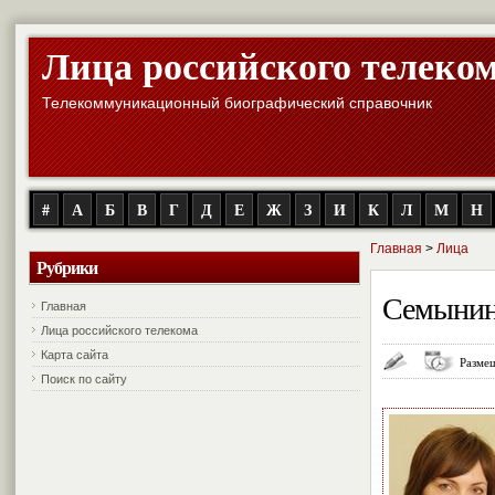
Лица российского телеко
Телекоммуникационный биографический справочник
#
А
Б
В
Г
Д
Е
Ж
З
И
К
Л
М
Н
Главная
>
Лица
Рубрики
Семынин
Главная
Лица российского телекома
Карта сайта
Размещ
Поиск по сайту