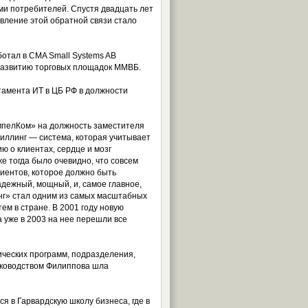
ми потребителей. Спустя двадцать лет
вление этой обратной связи стало
отал в CMA Small Systems AB
развитию торговых площадок ММВБ.
ртамента ИТ в ЦБ РФ в должности
мпелКом» на должность заместителя
иллинг — система, которая учитывает
ю о клиентах, сердце и мозг
е тогда было очевидно, что совсем
иентов, которое должно быть
адежный, мощный, и, самое главное,
нг» стал одним из самых масштабных
ем в стране. В 2001 году новую
а уже в 2003 на нее перешли все
ических программ, подразделения,
ководством Филиппова шла
 в Гарвардскую школу бизнеса, где в