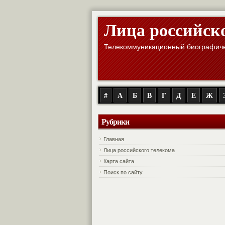
Лица российск
Телекоммуникационный биографиче
#
А
Б
В
Г
Д
Е
Ж
Рубрики
Главная
Лица российского телекома
Карта сайта
Поиск по сайту