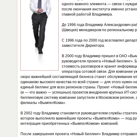
одного важного элемента — связи с нужда
после окончания института именно устано
главной работой Владимира.
До 1996 года Владимир Александрович раб
(Швеция) менеджером по региональному 
С 1996 года по 2000 год возглавлял депа
заместителя Директора.
В 2000 году Владимир пришел в ОАО «Вы
руководителя проекта «Новый биллинг». Б
стоимость разговоров и хранит информаци
оператора сотовой связи. Для компании уж
скоро важнейшей составляющей бизнеса станет обслуживание кл
одинаково высокого качества по всей стране — для этого нужен н
единый биллинг для всех регионов страны. Проект «Новый билли
(и — что важно — успешных) проектов внедрения крупных ИТ-сист
биллинговую систему компании запустили в Московском регионе, 
филиалы «ВымпелКома».
В 2002 году Владимир становится руководителем службы стратег
которое выполняло важнейшие проекты «ВымпелКома» — под ру
интеграция приобретенных «ВымпелКомом» компаний.
После завершения проекта «Новый биллинг» Владимир отправился