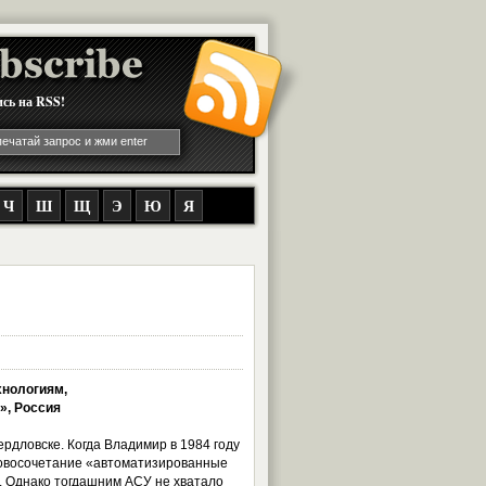
сь на RSS!
Ч
Ш
Щ
Э
Ю
Я
хнологиям,
», Россия
ердловске. Когда Владимир в 1984 году
ловосочетание «автоматизированные
 Однако тогдашним АСУ не хватало