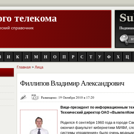
ого телекома
ский справочник
Подпиши
З
И
К
Л
М
Н
О
П
Р
С
Т
У
Ф
Х
Ц
Главная
>
Лица
Филлипов Владимир Александрович
Размещено: 19 Октября 2010 в 17:20
Вице-президент по информационным те
Технический директор ОАО «ВымпелКом
Родился 4 сентября 1960 года в городе Св
окончил факультет кибернетики МИФИ, с
системы управления» было очень модным.